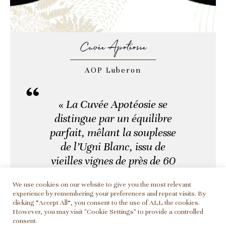
Cuvée Apotéosie
AOP Luberon
«
La Cuvée Apotéosie se
distingue par un équilibre
parfait, mêlant la souplesse
de l’Ugni Blanc, issu de
vieilles vignes de près de 60
ans, à la fraîcheur du Roll
We use cookies on our website to give you the most relevant
aux notes d’agrumes. Un
experience by remembering your preferences and repeat visits. By
élevage partiel, en barriques
clicking “Accept All”, you consent to the use of ALL the cookies.
However, you may visit "Cookie Settings" to provide a controlled
et en amphores selon les
consent.